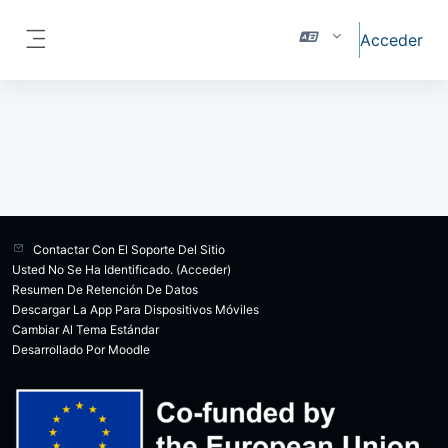
Salta al contenido principal
Acceder
Panel lateral
Contactar Con El Soporte Del Sitio
Usted No Se Ha Identificado. (
Acceder
)
Resumen De Retención De Datos
Descargar La App Para Dispositivos Móviles
Cambiar Al Tema Estándar
Desarrollado Por
Moodle